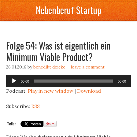
Nebenberuf Startup
Folge 54: Was ist eigentlich ein
Minimum Viable Product?
26.01.2016
by
benedikt deicke
leave a comment
Audio
00:00
00:00
Player
Podcast:
Play in new window
|
Download
Subscribe:
RSS