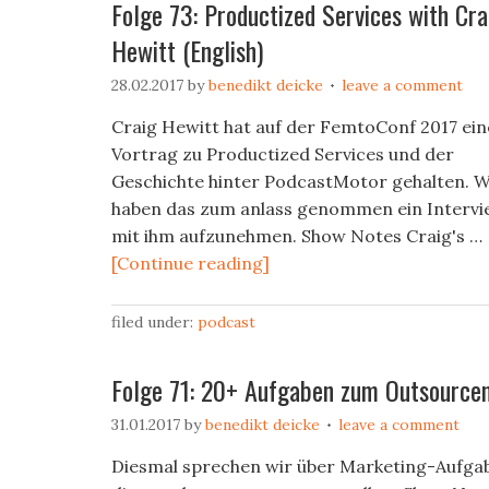
Folge 73: Productized Services with Cra
Hewitt (English)
28.02.2017
by
benedikt deicke
leave a comment
Craig Hewitt hat auf der FemtoConf 2017 ei
Vortrag zu Productized Services und der
Geschichte hinter PodcastMotor gehalten. W
haben das zum anlass genommen ein Interv
mit ihm aufzunehmen. Show Notes Craig's …
[Continue reading]
filed under:
podcast
Folge 71: 20+ Aufgaben zum Outsource
31.01.2017
by
benedikt deicke
leave a comment
Diesmal sprechen wir über Marketing-Aufga