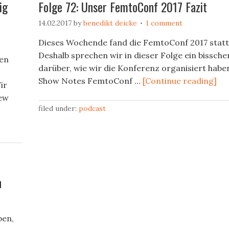
ig
Folge 72: Unser FemtoConf 2017 Fazit
14.02.2017
by
benedikt deicke
1 comment
Dieses Wochende fand die FemtoConf 2017 statt
Deshalb sprechen wir in dieser Folge ein bissche
nen
darüber, wie wir die Konferenz organisiert habe
Show Notes FemtoConf …
[Continue reading]
ir
iew
filed under:
podcast
n
ben,