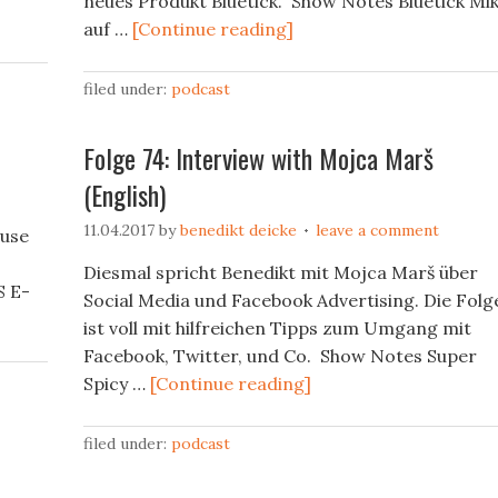
neues Produkt Bluetick. Show Notes Bluetick Mi
auf …
[Continue reading]
filed under:
podcast
Folge 74: Interview with Mojca Marš
(English)
11.04.2017
by
benedikt deicke
leave a comment
ause
Diesmal spricht Benedikt mit Mojca Marš über
S E-
Social Media und Facebook Advertising. Die Folg
ist voll mit hilfreichen Tipps zum Umgang mit
Facebook, Twitter, und Co. Show Notes Super
Spicy …
[Continue reading]
filed under:
podcast