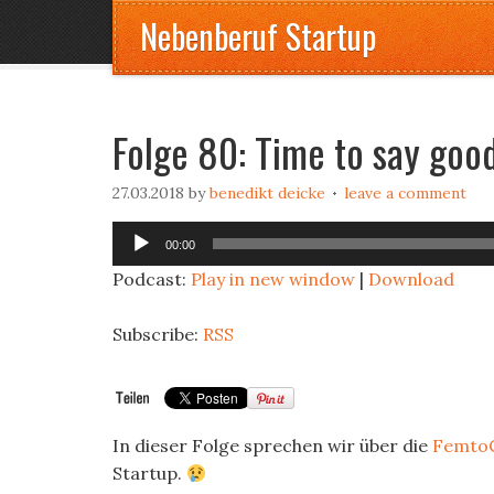
Nebenberuf Startup
Folge 80: Time to say goo
27.03.2018
by
benedikt deicke
leave a comment
Audio
00:00
Player
Podcast:
Play in new window
|
Download
Subscribe:
RSS
In dieser Folge sprechen wir über die
FemtoC
Startup.