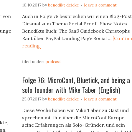
10.10.2017
by
benedikt deicke
leave a comment
r von
Auch in Folge 78 besprechen wir einen Blog-Post
Diesmal zum Thema Social Proof. Show Notes
junge
Benedikts Buch: The SaaS Guidebook Christophs
Rant über PayPal Landing Page Social …
[Contin
reading]
filed under:
podcast
Folge 76: MicroConf, Bluetick, and being a
solo founder with Mike Taber (English)
25.07.2017
by
benedikt deicke
leave a comment
Diese Woche haben wir Mike Taber zu Gast und
sprechen mit ihm über die MicroConf Europe,
kte,
seine Erfahrungen als Solo-Gründer, und sein
nn.