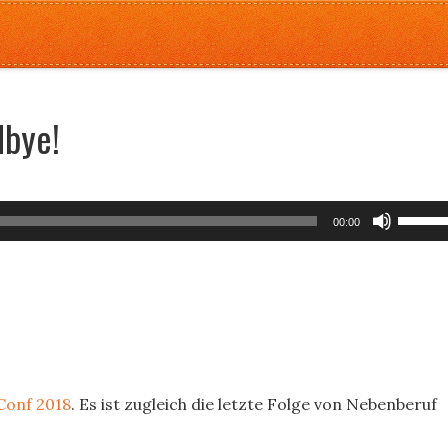
dbye!
Use
00:00
Up/Do
Arrow
keys
to
increa
or
decrea
onf 2018
. Es ist zugleich die letzte Folge von Nebenberuf
volume